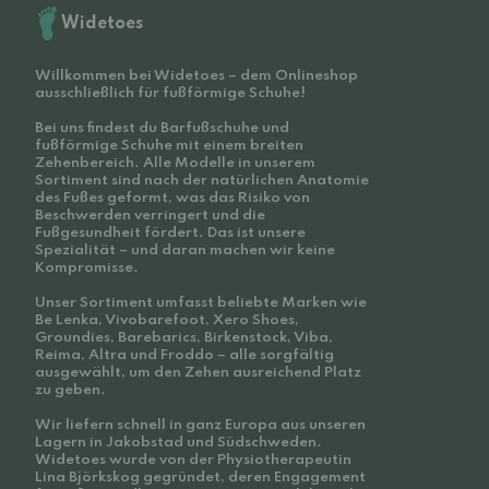
Widetoes
Willkommen bei Widetoes – dem Onlineshop
ausschließlich für fußförmige Schuhe!
Bei uns findest du Barfußschuhe und
fußförmige Schuhe mit einem breiten
Zehenbereich. Alle Modelle in unserem
Sortiment sind nach der natürlichen Anatomie
des Fußes geformt, was das Risiko von
Beschwerden verringert und die
Fußgesundheit fördert. Das ist unsere
Spezialität – und daran machen wir keine
Kompromisse.
Unser Sortiment umfasst beliebte Marken wie
Be Lenka, Vivobarefoot, Xero Shoes,
Groundies, Barebarics, Birkenstock, Viba,
Reima, Altra und Froddo – alle sorgfältig
ausgewählt, um den Zehen ausreichend Platz
zu geben.
Wir liefern schnell in ganz Europa aus unseren
Lagern in Jakobstad und Südschweden.
Widetoes wurde von der Physiotherapeutin
Lina Björkskog gegründet, deren Engagement