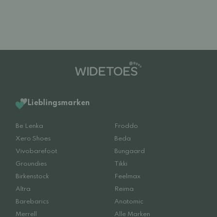
Lieblingsmarken
Be Lenka
Froddo
Xero Shoes
Beda
Vivobarefoot
Bungaard
Groundies
Tikki
Birkenstock
Feelmax
Altra
Reima
Barebarics
Anatomic
Merrell
Alle Marken