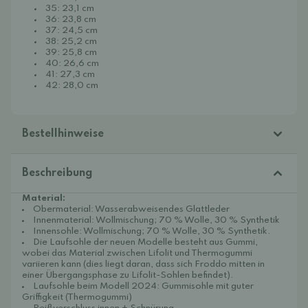
35: 23,1 cm
36: 23,8 cm
37: 24,5 cm
38: 25,2 cm
39: 25,8 cm
40: 26,6 cm
41: 27,3 cm
42: 28,0 cm
Bestellhinweise
Beschreibung
Material:
Obermaterial: Wasserabweisendes Glattleder
Innenmaterial: Wollmischung; 70 % Wolle, 30 % Synthetik
Innensohle: Wollmischung; 70 % Wolle, 30 % Synthetik.
Die Laufsohle der neuen Modelle besteht aus Gummi,
wobei das Material zwischen Lifolit und Thermogummi
variieren kann (dies liegt daran, dass sich Froddo mitten in
einer Übergangsphase zu Lifolit-Sohlen befindet).
Laufsohle beim Modell 2024: Gummisohle mit guter
Griffigkeit (Thermogummi)