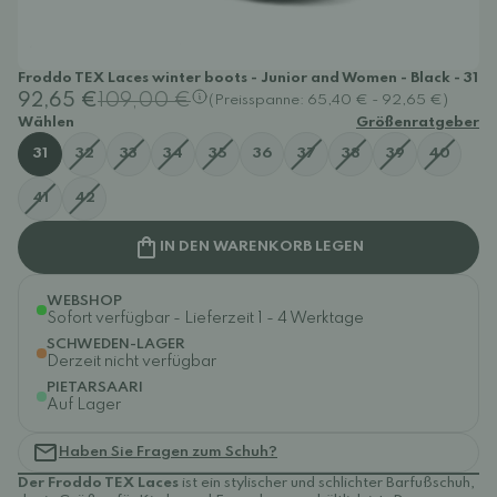
Froddo TEX Laces winter boots - Junior and Women - Black - 31
92,65 €
109,00 €
(Preisspanne: 65,40 € - 92,65 €)
Wählen
Größenratgeber
31
32
33
34
35
36
37
38
39
40
41
42
IN DEN WARENKORB LEGEN
WEBSHOP
Sofort verfügbar - Lieferzeit 1 - 4 Werktage
SCHWEDEN-LAGER
Derzeit nicht verfügbar
PIETARSAARI
Auf Lager
Haben Sie Fragen zum Schuh?
Der Froddo TEX Laces
ist ein stylischer und schlichter Barfußschuh,