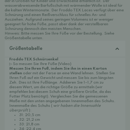
der in Größen für Kinder und Erwachsene erhältlich ist. Der
wasserabweisende Barfußschuh mit wärmender Wolle ist ideal für
die kalten Wintermonate. Der Froddo TEX Laces verfügt über eine
Schnürung und einen Reißverschluss für schnelles An- und
Ausziehen. Aufgrund seines geringen Volumens ist er weniger
geeignet für hohe Füße, passt aber dank der verstellbaren
Schnürung dennoch den meisten Menschen.
Hinweis: Bitte messen Sie Ihre Füße vor der Bestellung. Siehe
Größentabelle unten.
Größentabelle
Froddo TEX Schnürsenkel
▷ So messen Sie Ihre Füße (Video)
Messen Sie Ihren Fuß, indem Sie ihn in einen Karton
stellen
oder mit der Ferse an eine Wand lehnen. Stellen Sie
Ihren Fuß auf ein Gewicht und messen Sie bis zum längsten
Zeh. Dies ist Ihre Fußlänge. Addieren Sie 1–1,7 cm zu
diesem Wert, um die richtige Größe zu ermitteln (wir
empfehlen bei diesem Schuh eine größere Größe, da das
Futter Platz benötigt). Vergleichen Sie die gemessenen
Maße mit den unten angegebenen Innenmaßen des Schuhs.
Innenmaße des Schuhs (
wir haben die Innensohle
überprüft
):
31: 20,5 cm
32: 21,2 cm
33: 21,8 cm
34: 22,4 cm