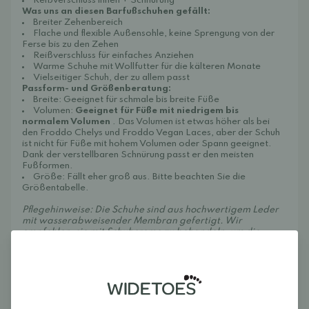
Reißverschluss innen + Schnürung
Was uns an diesen Barfußschuhen gefällt:
Breiter Zehenbereich
Flache und flexible Außensohle, keine Sprengung von der
Ferse bis zu den Zehen
Reißverschluss für einfaches Anziehen
Warme Schuhe mit Wollfutter für die kälteren Monate
Vielseitiger Schuh, der zu allem passt
Passform- und Größenberatung:
Breite: Geeignet für schmale bis breite Füße
Volumen:
Geeignet für Füße mit niedrigem bis
normalem Volumen
. Das Volumen ist etwas höher als bei
den Froddo Chelys und Froddo Vegan Laces, aber der Schuh
ist nicht für Füße mit hohem Volumen oder Spann geeignet.
Dank der verstellbaren Schnürung passt er den meisten
Fußformen.
Größe: Fällt eher groß aus. Bitte beachten Sie die
Größentabelle.
Pflegehinweise: Die Schuhe sind aus hochwertigem Leder
mit wasserabweisender Membran gefertigt. Wir
empfehlen, sie mit
Schuhcreme
zu behandeln, um die
wasserabweisenden Eigenschaften des Leders zu erhalten
und es weich und geschmeidig zu halten. Die Schuhe
lassen sich leicht reinigen – wischen Sie Verschmutzungen
bei Bedarf mit einem feuchten Tuch ab.
Froddos-Schuhe werden in Kroatien unter Einhaltung strenger
europäischer Vorschriften in Bezug auf Sicherheit, Qualität und