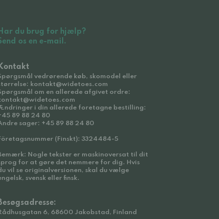
Har du brug for hjælp?
Send os en e-mail.
Kontakt
Spørgsmål vedrørende køb, skomodel eller
størrelse: kontakt@widetoes.com
Spørgsmål om en allerede afgivet ordre:
kontakt@widetoes.com
Ændringer i din allerede foretagne bestilling:
+45 89 88 24 80
Andre sager: +45 89 88 24 80
Företagsnummer (Finskt): 3324484-5
Bemærk: Nogle tekster er maskinoversat til dit
sprog for at gøre det nemmere for dig. Hvis
du vil se originalversionen, skal du vælge
engelsk, svensk eller finsk.
Besøgsadresse:
Rådhusgatan 6, 68600 Jakobstad, Finland