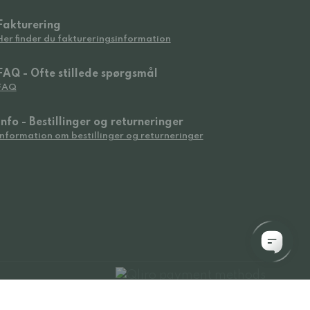
Fakturering
Her finder du faktureringsinformation
FAQ - Ofte stillede spørgsmål
FAQ
Info - Bestillinger og returneringer
Information om bestillinger og returneringer