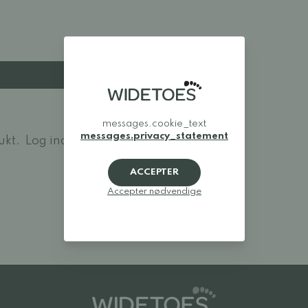
messages.cookie_text
messages.privacy_statement
ukt.
Log ind og bedøm
ACCEPTER
Accepter nødvendige