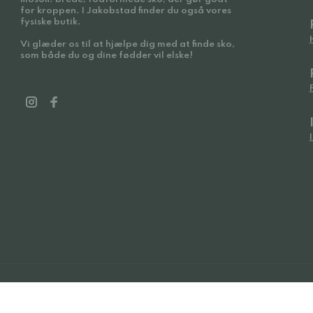
for kroppen. I Jakobstad finder du også vores
fysiske butik.
Vi glæder os til at hjælpe dig med at finde sko,
som både du og dine fødder vil elske!