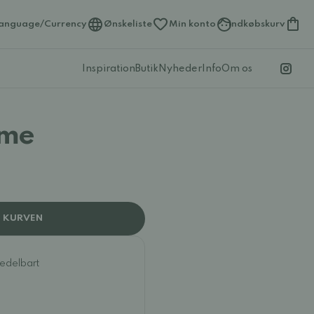
anguage/Currency
Ønskeliste
Min konto
Indkøbskurv
Inspiration
Butik
Nyheder
Info
Om os
ame
I KURVEN
medelbart