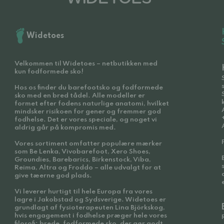
Widetoes
Velkommen til Widetoes – netbutikken med
kun fodformede sko!
Hos os finder du barefootsko og fodformede
sko med en bred tådel. Alle modeller er
formet efter fodens naturlige anatomi, hvilket
mindsker risikoen for gener og fremmer god
fodhelse. Det er vores speciale, og noget vi
aldrig går på kompromis med.
Vores sortiment omfatter populære mærker
som Be Lenka, Vivobarefoot, Xero Shoes,
Groundies, Barebarics, Birkenstock, Viba,
Reima, Altra og Froddo – alle udvalgt for at
give tæerne god plads.
Vi leverer hurtigt til hele Europa fra vores
lagre i Jakobstad og Sydsverige. Widetoes er
grundlagt af fysioterapeuten Lina Björkskog,
hvis engagement i fodhelse præger hele vores
filosofi: brede, fodformede sko, der gør godt