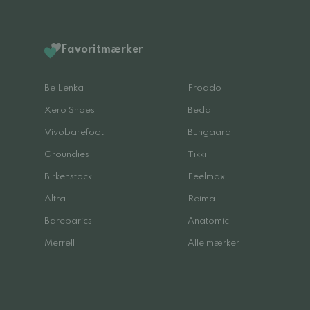
Favoritmærker
Be Lenka
Froddo
Xero Shoes
Beda
Vivobarefoot
Bungaard
Groundies
Tikki
Birkenstock
Feelmax
Altra
Reima
Barebarics
Anatomic
Merrell
Alle mærker