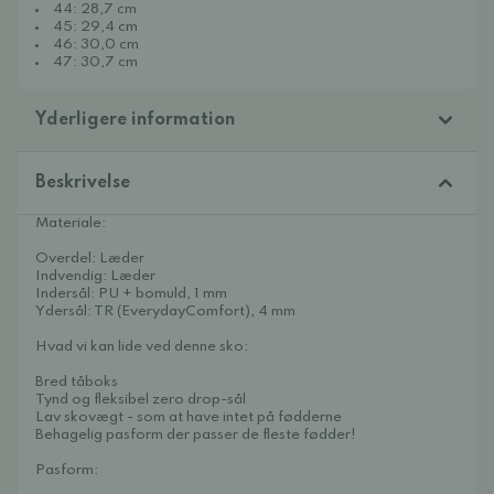
44: 28,7 cm
45: 29,4 cm
46: 30,0 cm
47: 30,7 cm
Yderligere information
Beskrivelse
Materiale:
Overdel: Læder
Indvendig: Læder
Indersål: PU + bomuld, 1 mm
Ydersål: TR (EverydayComfort), 4 mm
Hvad vi kan lide ved denne sko:
Bred tåboks
Tynd og fleksibel zero drop-sål
Lav skovægt - som at have intet på fødderne
Behagelig pasform der passer de fleste fødder!
Pasform: