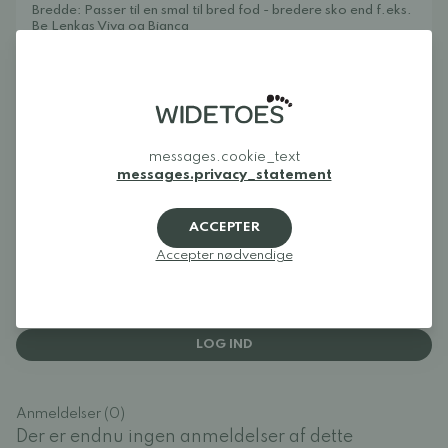
Bredde: Passer til en smal til bred fod - bredere sko end f.eks.
Be Lenkas Viva og Bianca
Volumen: Passer til en lav til normalhøj/høj fod - elastikken
gør, at skoene også passer godt på en lidt højere vrist.
Barfodsskoene er fremstillet i Portugal under strenge
europæiske regler vedrørende sundhed, sikkerhed og kvalitet.
Plejeinstruktioner: Tør ren med en fugtig klud. Behandl
regelmæssigt med skocreme, f.eks. Collonil Organic Cream,
så læderet får længere holdbarhed og bedre tåler fugt og
messages.cookie_text
snavs.
messages.privacy_statement
ACCEPTER
Anmeldelser
Accepter nødvendige
Log ind og bedøm produktet
LOG IND
Anmeldelser (0)
Der er endnu ingen anmeldelser af dette