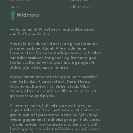
Merrell
Alle mærker
Widetoes
Velkommen til Widetoes – netbutikken med
kun fodformede sko!
Hos os finder du barefootsko og fodformede
sko med en bred tådel. Alle modeller er
formet efter fodens naturlige anatomi, hvilket
mindsker risikoen for gener og fremmer god
fodhelse. Det er vores speciale, og noget vi
aldrig går på kompromis med.
Vores sortiment omfatter populære mærker
som Be Lenka, Vivobarefoot, Xero Shoes,
Groundies, Barebarics, Birkenstock, Viba,
Reima, Altra og Froddo – alle udvalgt for at
give tæerne god plads.
Vi leverer hurtigt til hele Europa fra vores
lagre i Jakobstad og Sydsverige. Widetoes er
grundlagt af fysioterapeuten Lina Björkskog,
hvis engagement i fodhelse præger hele vores
filosofi: brede, fodformede sko, der gør godt
for kroppen. I Jakobstad finder du også vores