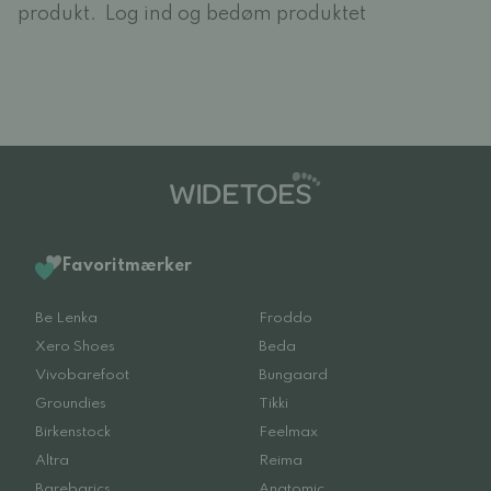
produkt.
Log ind og bedøm produktet
Favoritmærker
Be Lenka
Froddo
Xero Shoes
Beda
Vivobarefoot
Bungaard
Groundies
Tikki
Birkenstock
Feelmax
Altra
Reima
Barebarics
Anatomic