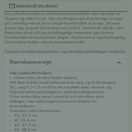
Spørgsmål om skoen?
Be Lenka Portsiders er en klassisk barfodsluffer, der udstråler et
elegant og tidløst look. Slip-on designet gør dem hurtige at tage
på, samtidig med at de er meget komfortable at bruge. Skoene
passer lige så godt til hverdag som til fest. Den brede tåboks, den
flade zero drop-sål og de behagelige materialer gør skoene
komfortable at have på hele dagen. Pasformen er også behagelig
for bredere fødder i denne populære model.
Se mere detaljerede pasform- og størrelsesanbefalinger nedenfor.
Størrelsesoversigt
Vær Lenka Portsiders
▷ Sådan måler du dine fødder (video)
Mål dine fødder (med hælen mod en væg, op til din længste
tå). Læg 0,5-1,2 cm til for ekstra plads inde i skoene, og
følg størrelsesoplysningerne i størrelsesdiagrammet.
Vi har endnu ikke været i stand til at kontrollere disse
målinger, men oplysningerne kommer direkte fra
leverandøren.
Størrelse: indre dimensioner
40: 25,7 cm
41: 26,4 cm
42: 27,4 cm
43: 28,0 cm