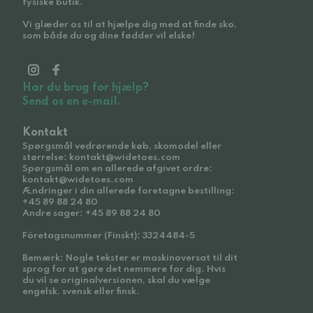
fysiske butik.
Vi glæder os til at hjælpe dig med at finde sko,
som både du og dine fødder vil elske!
Har du brug for hjælp?
Send os en e-mail.
Kontakt
Spørgsmål vedrørende køb, skomodel eller
størrelse: kontakt@widetoes.com
Spørgsmål om en allerede afgivet ordre:
kontakt@widetoes.com
Ændringer i din allerede foretagne bestilling:
+45 89 88 24 80
Andre sager: +45 89 88 24 80
Företagsnummer (Finskt): 3324484-5
Bemærk: Nogle tekster er maskinoversat til dit
sprog for at gøre det nemmere for dig. Hvis
du vil se originalversionen, skal du vælge
engelsk, svensk eller finsk.